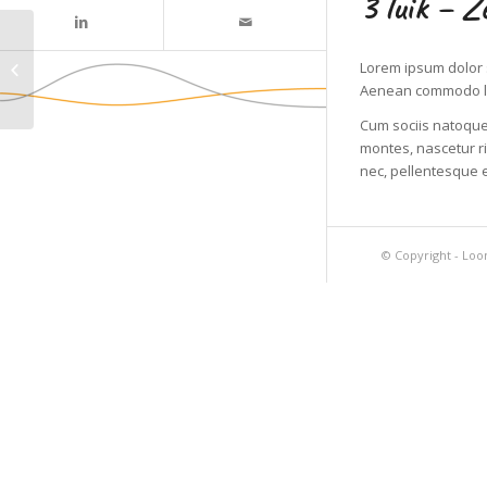
3 luik – Z
Molnbuurt 2×16
Lorem ipsum dolor s
appartementen –
Aenean commodo li
Zeewolde
Cum sociis natoque
montes, nascetur ri
nec, pellentesque e
© Copyright - Loom