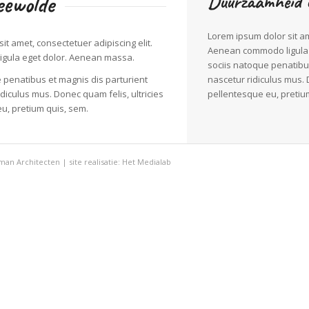
eewolde
Duurzaamheid e
Lorem ipsum dolor sit am
it amet, consectetuer adipiscing elit.
Aenean commodo ligula
gula eget dolor. Aenean massa.
sociis natoque penatibu
nascetur ridiculus mus. 
 penatibus et magnis dis parturient
pellentesque eu, pretiu
diculus mus. Donec quam felis, ultricies
u, pretium quis, sem.
an Architecten | site realisatie:
Het Medialab