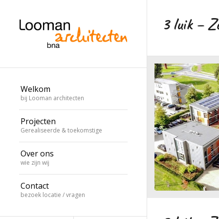
3 luik – Z
Welkom
bij Looman architecten
Projecten
Gerealiseerde & toekomstige
Over ons
wie zijn wij
Contact
bezoek locatie / vragen
Zeewolde 3 luik v