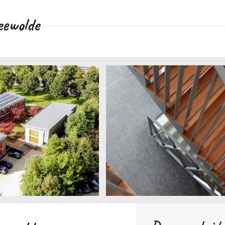
eewolde
ogelvlucht 2018
Zeewolde 3 luik – trappen