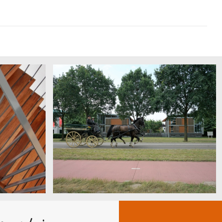
Zeewolde Drieluik voorzijde met koets