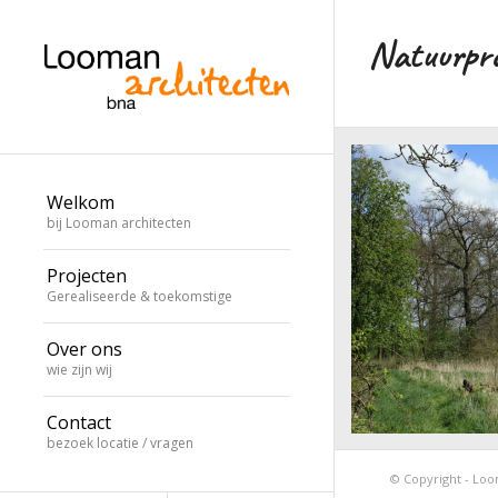
Natuurpro
Welkom
bij Looman architecten
Projecten
Gerealiseerde & toekomstige
Over ons
wie zijn wij
Contact
bezoek locatie / vragen
rand
Natuurproject Ge
© Copyright - Loom