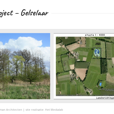
ject – Gelselaar
noordzijde 2007
lselaar Met voedselbos
Natuurproject Gelselaar Inrichti
an Architecten | site realisatie:
Het Medialab