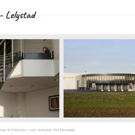
– Lelystad
l – entreehal trap
Lelystad Peperzeel vooraanzicht
an Architecten | site realisatie:
Het Medialab