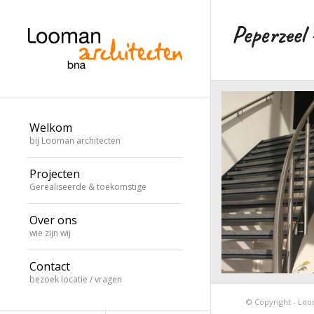
Peperzeel 
Welkom
bij Looman architecten
Projecten
Gerealiseerde & toekomstige
Over ons
wie zijn wij
Contact
bezoek locatie / vragen
Lelystad Peperzee
© Copyright - Loom